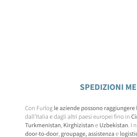
SPEDIZIONI ME
Con Furlog
le aziende possono raggiungere l
dall’Italia e dagli altri paesi europei fino in
Ci
Turkmenistan
,
Kirghizistan
e
Uzbekistan
. I
door-to-door
,
groupage, assistenza
e
logisti