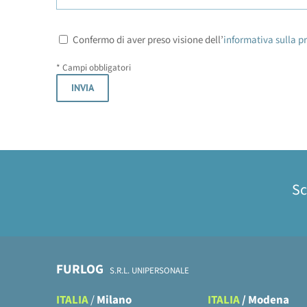
*
Confermo di aver preso visione dell’
informativa sulla p
* Campi obbligatori
Sc
FURLOG
S.R.L. UNIPERSONALE
ITALIA
/
Milano
ITALIA
/
Modena