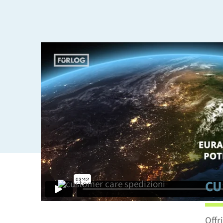
UN COLLEGAMENTO DIRETTO TR
L’Eurasia è un mercato in continua espansione
per questo offriamo servizi di trasporto specif
paesi tra Europa e Asia grazie a una fitta rete 
soluzioni intermodali person
CU
Offr