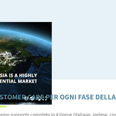
A EUROPA E ASIA
 e dall’alto potenziale:
ici, connettendo più di 25
di trasporto ferroviario e
alizzate.
STOMER CARE PER OGNI FASE DELLA
iamo supporto completo in 4 lingue (italiano, inglese, ci