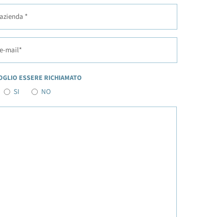
zienda
*
-mail
*
OGLIO ESSERE RICHIAMATO
SI
NO