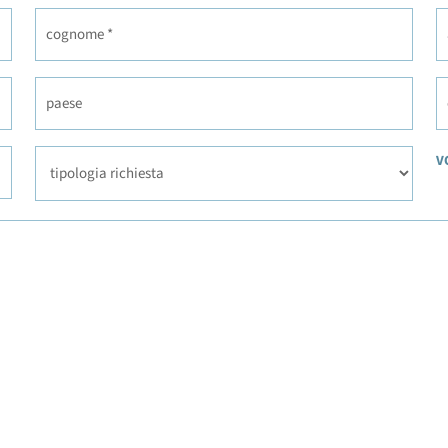
cognome
a
*
paese
e
tipologia richiesta
V